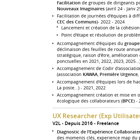
Facilitation
de groupes de dirigeants p
Nouveaux Imaginaires
(avril 24 - Janv 2
Facilitation de journées d'équipes à di
CEC des Communs
)- 2022 - 2024
Lancement et création de la cohésion
Point d'étape et résolution de probl
Accompagnement d'équipes du
groupe 
déclinaison des feuilles de route annue
stratégique, raison d'être, amélioration
ponctuelles en 2021, 2022, 2023, 2025...
Accompagnement de Codir d'associations
(association
KAWAA
,
Première Urgence
,
Accompagnement d'équipes lors de hac
La poste...) - 2021, 2022
Accompagnement création et mise en o
écologique des collaborateurs (
BPCE
) -
UX Researcher (Exp Utilisate
V2L
Depuis 2016
Freelance
Diagnostic de l'Expérience Collaborat
des moments clés, experience map du p