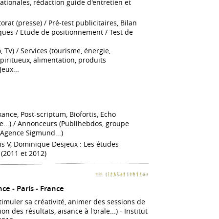
ationales, rédaction guide d'entretien et
rat (presse) / Pré-test publicitaires, Bilan
ques / Etude de positionnement / Test de
 TV) / Services (tourisme, énergie,
iritueux, alimentation, produits
Jeux...
xance, Post-scriptum, Biofortis, Echo
be...) / Annonceurs (Publihebdos, groupe
 (Agence Sigmund...)
is V, Dominique Desjeux : Les études
 (2011 et 2012)
nce
Paris
France
timuler sa créativité, animer des sessions de
 des résultats, aisance à l'orale...) - Institut