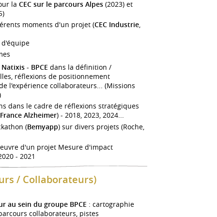
our la
CEC sur le parcours Alpes
(2023) et
5)
fférents moments d'un projet (
CEC Industrie
,
 d'équipe
èmes
Natixis - BPCE
dans la définition /
lles, réflexions de positionnement
 de l'expérience collaborateurs... (Missions
)
 dans le cadre de réflexions stratégiques
France Alzheimer
) - 2018, 2023, 2024...
kathon (
Bemyapp
) sur divers projets (Roche,
euvre d'un projet Mesure d'impact
 2020 - 2021
urs / Collaborateurs)
eur au sein du groupe BPCE
: cartographie
arcours collaborateurs, pistes