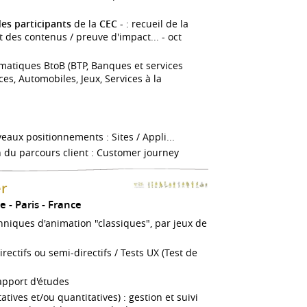
s participants
de la
CEC
- : recueil de la
t des contenus / preuve d'impact... - oct
ématiques BtoB (BTP, Banques et services
ces, Automobiles, Jeux, Services à la
aux positionnements : Sites / Appli...
du parcours client : Customer journey
er
ce
Paris
France
hniques d'animation "classiques", par jeux de
rectifs ou semi-directifs / Tests UX (Test de
apport d'études
tives et/ou quantitatives) : gestion et suivi