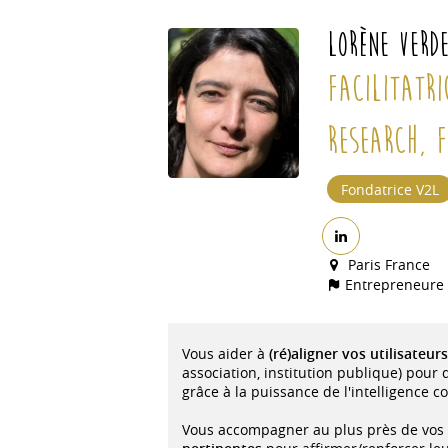
Lorène
VERDE
Facilitatri
Research, 
Fondatrice V2L
Paris France
Entrepreneur
Vous aider à
(ré)aligner vos utilisateurs
association, institution publique) pou
grâce à la puissance de l'intelligence c
Vous accompagner au plus près de vos u