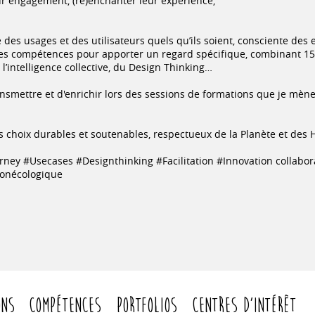
ur engagement, (ré)enchanter leur expérience,
se des usages et des utilisateurs quels qu’ils soient, consciente de
mes compétences pour apporter un regard spécifique, combinant 15
l’intelligence collective, du Design Thinking…
nsmettre et d'enrichir lors des sessions de formations que je mèn
des choix durables et soutenables, respectueux de la Planète et des
ey #Usecases #Designthinking #Facilitation #Innovation collabo
ionécologique
ons
Compétences
Portfolios
Centres d'intérêt