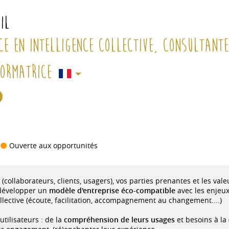
IL
ce en intelligence Collective, Consultant
Formatrice
e
Ouverte aux opportunités
(collaborateurs, clients, usagers), vos parties prenantes et les vale
r développer un
modèle d'entreprise éco-compatible
avec les enjeux 
ollective (écoute, facilitation, accompagnement au changement....)
tilisateurs : de la
compréhension de leurs usages
et besoins à la